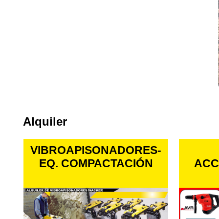
Alquiler
S-
EQUIPOS Y
ACCESORIOS // HILTI
P