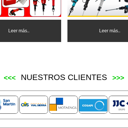
Leer más..
Leer más..
NUESTROS CLIENTES
<<<
>>>